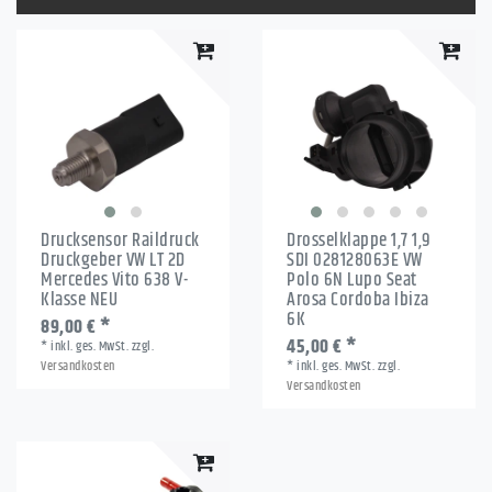
Drucksensor Raildruck
Drosselklappe 1,7 1,9
Druckgeber VW LT 2D
SDI 028128063E VW
Mercedes Vito 638 V-
Polo 6N Lupo Seat
Klasse NEU
Arosa Cordoba Ibiza
6K
89,00 € *
45,00 € *
*
inkl. ges. MwSt.
zzgl.
Versandkosten
*
inkl. ges. MwSt.
zzgl.
Versandkosten