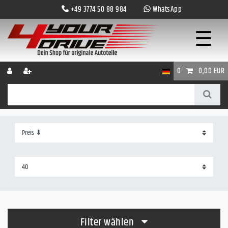
+49 3774 50 88 984
WhatsApp
☰
0
0,00 EUR
Filter wählen