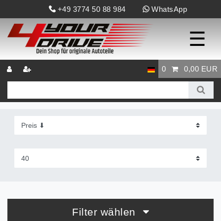
+49 3774 50 88 984
WhatsApp
☰
0
0,00 EUR
Filter wählen