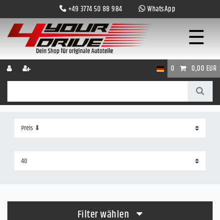
+49 3774 50 88 984
WhatsApp
☰
0
0,00 EUR
Filter wählen