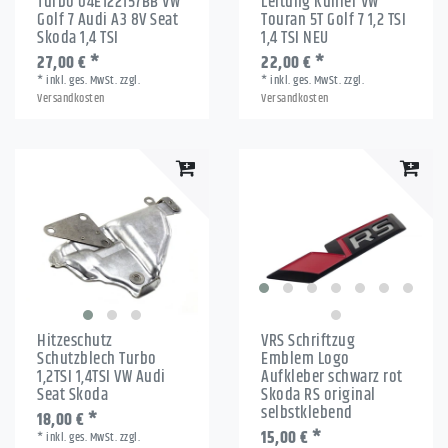
Turbo 04E122157BB VW
Leitung Kühler VW
Golf 7 Audi A3 8V Seat
Touran 5T Golf 7 1,2 TSI
Skoda 1,4 TSI
1,4 TSI NEU
27,00 € *
22,00 € *
*
inkl. ges. MwSt.
zzgl.
*
inkl. ges. MwSt.
zzgl.
Versandkosten
Versandkosten
Hitzeschutz
VRS Schriftzug
Schutzblech Turbo
Emblem Logo
1,2TSI 1,4TSI VW Audi
Aufkleber schwarz rot
Seat Skoda
Skoda RS original
selbstklebend
18,00 € *
15,00 € *
*
inkl. ges. MwSt.
zzgl.