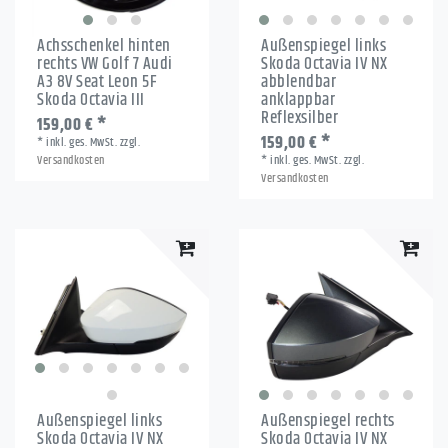
Achsschenkel hinten
Außenspiegel links
rechts VW Golf 7 Audi
Skoda Octavia IV NX
A3 8V Seat Leon 5F
abblendbar
Skoda Octavia III
anklappbar
Reflexsilber
159,00 € *
159,00 € *
*
inkl. ges. MwSt.
zzgl.
Versandkosten
*
inkl. ges. MwSt.
zzgl.
Versandkosten
Außenspiegel links
Außenspiegel rechts
Skoda Octavia IV NX
Skoda Octavia IV NX