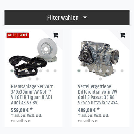
Filter wählen
Artikelpaket
Bremsanlage Set vorn
Verteilergetriebe
340x30mm VW Golf 7
Differential vorn VW
VII GTI R Tiguan II AD1
Golf 5 Passat 3C B6
Audi A3 S3 8V
Skoda Octavia 1Z 4x4
559,00 € *
499,00 € *
*
inkl. ges. MwSt.
zzgl.
*
inkl. ges. MwSt.
zzgl.
Versandkosten
Versandkosten