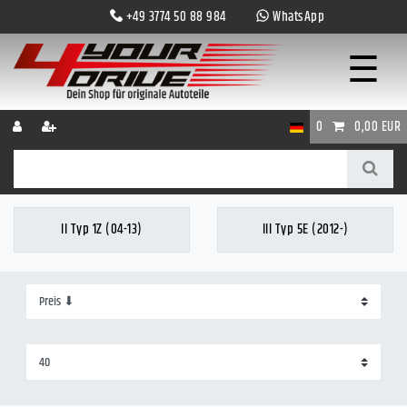
+49 3774 50 88 984
WhatsApp
☰
0
0,00 EUR
II Typ 1Z (04-13)
III Typ 5E (2012-)