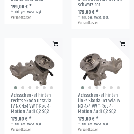
schwarz rot
199,00 € *
179,00 € *
*
inkl. ges. MwSt.
zzgl.
Versandkosten
*
inkl. ges. MwSt.
zzgl.
Versandkosten
Achsschenkel hinten
Achsschenkel hinten
rechts Skoda Octavia
links Skoda Octavia IV
IV NX 4x4 VW T-Roc 4-
NX 4x4 VW T-Roc 4-
Motion Audi Q2 SQ2
Motion Audi Q2 SQ2
179,00 € *
179,00 € *
*
inkl. ges. MwSt.
zzgl.
*
inkl. ges. MwSt.
zzgl.
Versandkosten
Versandkosten