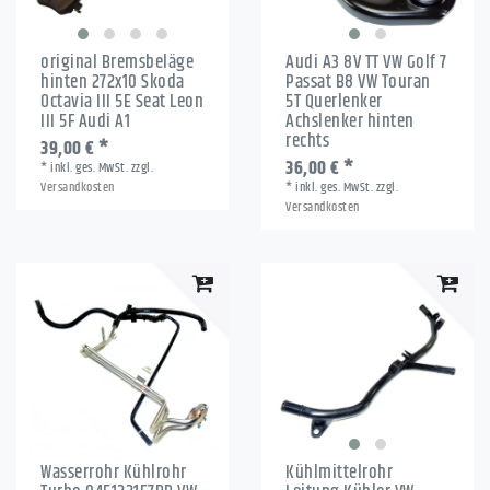
original Bremsbeläge
Audi A3 8V TT VW Golf 7
hinten 272x10 Skoda
Passat B8 VW Touran
Octavia III 5E Seat Leon
5T Querlenker
III 5F Audi A1
Achslenker hinten
rechts
39,00 € *
36,00 € *
*
inkl. ges. MwSt.
zzgl.
Versandkosten
*
inkl. ges. MwSt.
zzgl.
Versandkosten
Wasserrohr Kühlrohr
Kühlmittelrohr