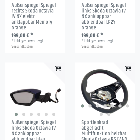
Außenspiegel Spiegel
Außenspiegel Spiegel
rechts Skoda Octavia
links Skoda Octavia IV
IV NX elektr
NX anklappbar
anklappbar Memory
abblendbar LP2Y
orange
orange
199,00 € *
199,00 € *
*
inkl. ges. MwSt.
zzgl.
*
inkl. ges. MwSt.
zzgl.
Versandkosten
Versandkosten
Außenspiegel Spiegel
Sportlenkrad
links Skoda Octavia IV
abgeflacht
NX anklappbar
Multifunktion heizbar
abblendbar blau
Skoda Octavia RS IV NX