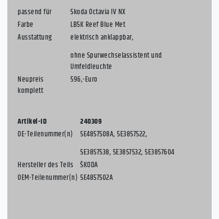
passend für
Skoda Octavia IV NX
Farbe
LB5K Reef Blue Met
Ausstattung
elektrisch anklappbar,
ohne Spurwechselassistent und
Umfeldleuchte
Neupreis
596,-Euro
komplett
Artikel-ID
240309
OE-Teilenummer(n)
5E4857508A, 5E3857522,
5E3857538, 5E3857532, 5E3857604
Hersteller des Teils
ŠKODA
OEM-Teilenummer(n)
5E4857502A