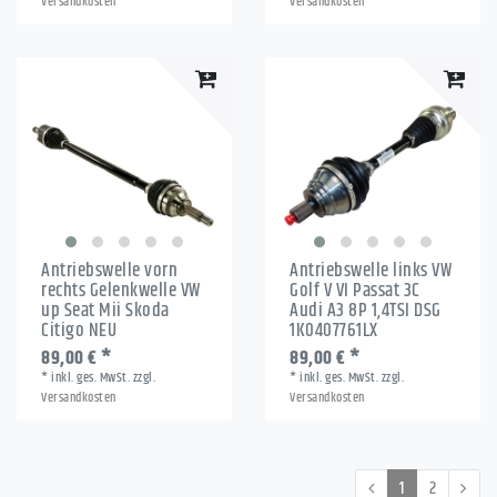
Versandkosten
Versandkosten
Antriebswelle vorn
Antriebswelle links VW
rechts Gelenkwelle VW
Golf V VI Passat 3C
up Seat Mii Skoda
Audi A3 8P 1,4TSI DSG
Citigo NEU
1K0407761LX
89,00 € *
89,00 € *
*
inkl. ges. MwSt.
zzgl.
*
inkl. ges. MwSt.
zzgl.
Versandkosten
Versandkosten
1
2