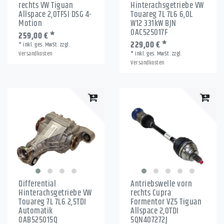
rechts VW Tiguan
Hinterachsgetriebe VW
Allspace 2,0TFSI DSG 4-
Touareg 7L 7L6 6,0L
Motion
W12 331kW BJN
0AC525017F
259,00 € *
229,00 € *
*
inkl. ges. MwSt.
zzgl.
Versandkosten
*
inkl. ges. MwSt.
zzgl.
Versandkosten
Differential
Antriebswelle vorn
Hinterachsgetriebe VW
rechts Cupra
Touareg 7L 7L6 2,5TDI
Formentor VZ5 Tiguan
Automatik
Allspace 2,0TDI
0AB525015Q
5QN407272J