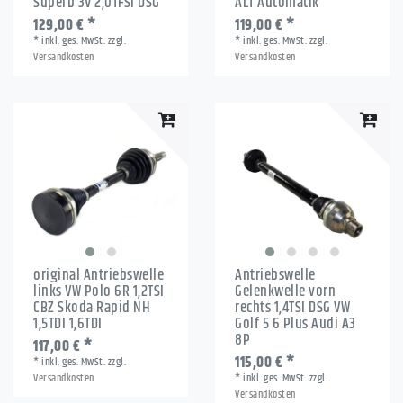
Superb 3V 2,0TFSI DSG
ALT Automatik
129,00 € *
119,00 € *
*
inkl. ges. MwSt.
zzgl.
*
inkl. ges. MwSt.
zzgl.
Versandkosten
Versandkosten
original Antriebswelle
Antriebswelle
links VW Polo 6R 1,2TSI
Gelenkwelle vorn
CBZ Skoda Rapid NH
rechts 1,4TSI DSG VW
1,5TDI 1,6TDI
Golf 5 6 Plus Audi A3
8P
117,00 € *
115,00 € *
*
inkl. ges. MwSt.
zzgl.
Versandkosten
*
inkl. ges. MwSt.
zzgl.
Versandkosten