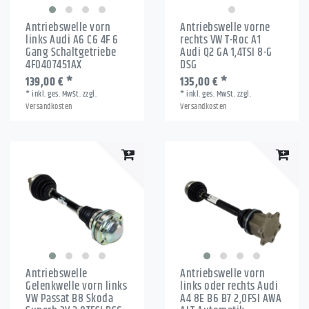
Antriebswelle vorn
Antriebswelle vorne
links Audi A6 C6 4F 6
rechts VW T-Roc A1
Gang Schaltgetriebe
Audi Q2 GA 1,4TSI 8-G
4F0407451AX
DSG
139,00 € *
135,00 € *
*
inkl. ges. MwSt.
zzgl.
*
inkl. ges. MwSt.
zzgl.
Versandkosten
Versandkosten
Antriebswelle
Antriebswelle vorn
Gelenkwelle vorn links
links oder rechts Audi
VW Passat B8 Skoda
A4 8E B6 B7 2,0FSI AWA