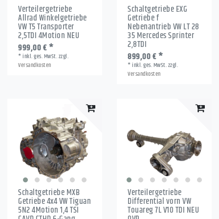
Verteilergetriebe
Schaltgetriebe EXG
Allrad Winkelgetriebe
Getriebe f
VW T5 Transporter
Nebenantrieb VW LT 28
2,5TDI 4Motion NEU
35 Mercedes Sprinter
2,8TDI
999,00 € *
899,00 € *
*
inkl. ges. MwSt.
zzgl.
Versandkosten
*
inkl. ges. MwSt.
zzgl.
Versandkosten
Schaltgetriebe MXB
Verteilergetriebe
Getriebe 4x4 VW Tiguan
Differential vorn VW
5N2 4Motion 1,4 TSI
Touareg 7L V10 TDI NEU
CAVD CTHD 6-Gang
OVP