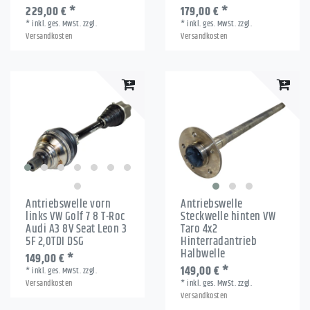
229,00 € *
179,00 € *
*
inkl. ges. MwSt.
zzgl.
*
inkl. ges. MwSt.
zzgl.
Versandkosten
Versandkosten
Antriebswelle vorn
Antriebswelle
links VW Golf 7 8 T-Roc
Steckwelle hinten VW
Audi A3 8V Seat Leon 3
Taro 4x2
5F 2,0TDI DSG
Hinterradantrieb
Halbwelle
149,00 € *
149,00 € *
*
inkl. ges. MwSt.
zzgl.
Versandkosten
*
inkl. ges. MwSt.
zzgl.
Versandkosten