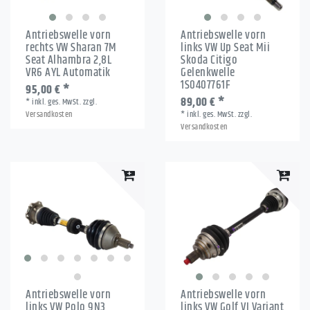
Antriebswelle vorn
Antriebswelle vorn
rechts VW Sharan 7M
links VW Up Seat Mii
Seat Alhambra 2,8L
Skoda Citigo
VR6 AYL Automatik
Gelenkwelle
1S0407761F
95,00 € *
89,00 € *
*
inkl. ges. MwSt.
zzgl.
Versandkosten
*
inkl. ges. MwSt.
zzgl.
Versandkosten
Antriebswelle vorn
Antriebswelle vorn
links VW Polo 9N3
links VW Golf VI Variant