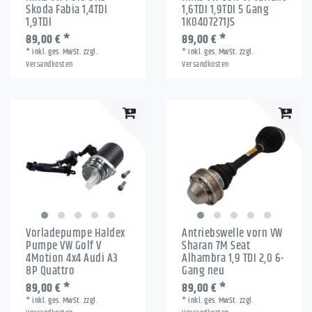
Skoda Fabia 1,4TDI
1,6TDI 1,9TDI 5 Gang
1,9TDI
1K0407271JS
89,00 € *
89,00 € *
*
inkl. ges. MwSt.
zzgl.
*
inkl. ges. MwSt.
zzgl.
Versandkosten
Versandkosten
Vorladepumpe Haldex
Antriebswelle vorn VW
Pumpe VW Golf V
Sharan 7M Seat
4Motion 4x4 Audi A3
Alhambra 1,9 TDI 2,0 6-
8P Quattro
Gang neu
89,00 € *
89,00 € *
*
inkl. ges. MwSt.
zzgl.
*
inkl. ges. MwSt.
zzgl.