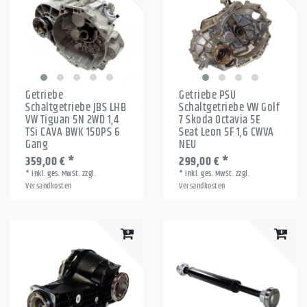
Getriebe
Getriebe PSU
Schaltgetriebe JBS LHB
Schaltgetriebe VW Golf
VW Tiguan 5N 2WD 1,4
7 Skoda Octavia 5E
TSi CAVA BWK 150PS 6
Seat Leon 5F 1,6 CWVA
Gang
NEU
359,00 € *
299,00 € *
*
inkl. ges. MwSt.
zzgl.
*
inkl. ges. MwSt.
zzgl.
Versandkosten
Versandkosten