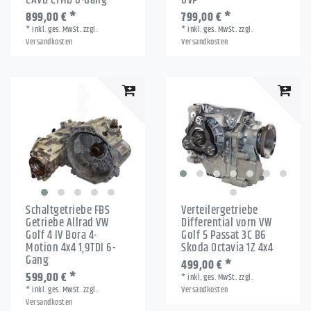
899,00 € *
799,00 € *
*
inkl. ges. MwSt.
zzgl.
*
inkl. ges. MwSt.
zzgl.
Versandkosten
Versandkosten
Schaltgetriebe FBS
Verteilergetriebe
Getriebe Allrad VW
Differential vorn VW
Golf 4 IV Bora 4-
Golf 5 Passat 3C B6
Motion 4x4 1,9TDI 6-
Skoda Octavia 1Z 4x4
Gang
499,00 € *
599,00 € *
*
inkl. ges. MwSt.
zzgl.
*
inkl. ges. MwSt.
zzgl.
Versandkosten
Versandkosten