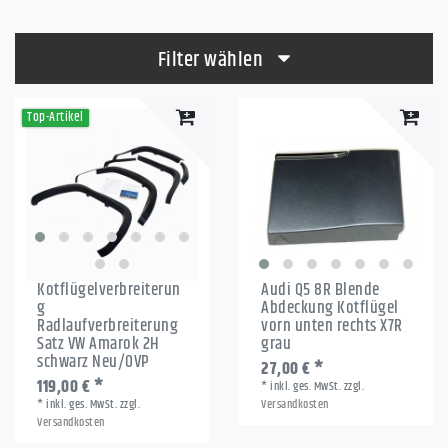
Filter wählen
Top-Artikel
Kotflügelverbreiterun
Audi Q5 8R Blende
g
Abdeckung Kotflügel
Radlaufverbreiterung
vorn unten rechts X7R
Satz VW Amarok 2H
grau
schwarz Neu/OVP
27,00 € *
119,00 € *
*
inkl. ges. MwSt.
zzgl.
*
inkl. ges. MwSt.
zzgl.
Versandkosten
Versandkosten