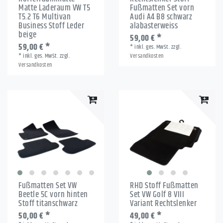
Matte Laderaum VW T5
Fußmatten Set vorn
T5.2 T6 Multivan
Audi A4 B8 schwarz
Business Stoff Leder
alabasterweiss
beige
59,00 € *
59,00 € *
*
inkl. ges. MwSt.
zzgl.
*
inkl. ges. MwSt.
zzgl.
Versandkosten
Versandkosten
Fußmatten Set VW
RHD Stoff Fußmatten
Beetle 5C vorn hinten
Set VW Golf 8 VIII
Stoff titanschwarz
Variant Rechtslenker
50,00 € *
49,00 € *