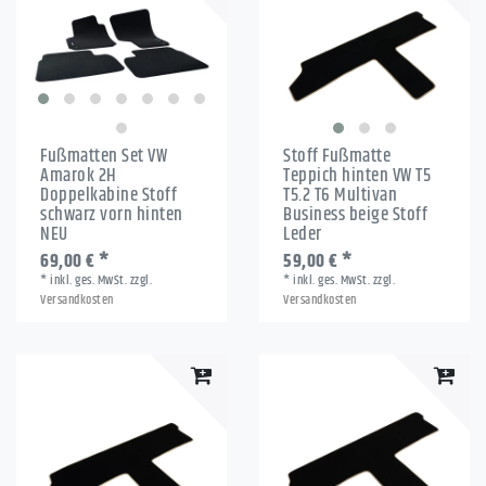
Fußmatten Set VW
Stoff Fußmatte
Amarok 2H
Teppich hinten VW T5
Doppelkabine Stoff
T5.2 T6 Multivan
schwarz vorn hinten
Business beige Stoff
NEU
Leder
69,00 € *
59,00 € *
*
inkl. ges. MwSt.
zzgl.
*
inkl. ges. MwSt.
zzgl.
Versandkosten
Versandkosten