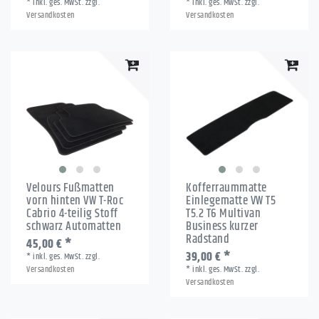
*
inkl. ges. MwSt.
zzgl.
*
inkl. ges. MwSt.
zzgl.
Versandkosten
Versandkosten
Velours Fußmatten
Kofferraummatte
vorn hinten VW T-Roc
Einlegematte VW T5
Cabrio 4-teilig Stoff
T5.2 T6 Multivan
schwarz Automatten
Business kurzer
Radstand
45,00 € *
39,00 € *
*
inkl. ges. MwSt.
zzgl.
Versandkosten
*
inkl. ges. MwSt.
zzgl.
Versandkosten