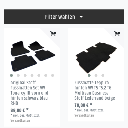
Filter wählen
original Stoff
Fussmatte Teppich
Fussmatten Set VW
hinten VW T5 T5.2 T6
Touareg III vorn und
Multivan Business
hinten schwarz blau
Stoff Lederrand beige
RHD
79,00 € *
89,00 € *
*
inkl. ges. MwSt.
zzgl.
*
inkl. ges. MwSt.
zzgl.
Versandkosten
Versandkosten