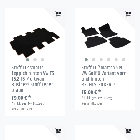
Stoff Fussmatte
Stoff Fußmatten Set
Teppich hinten VW T5
VW Golf 8 Variant vorn
T5.2 T6 Multivan
und hinten
Business Stoff Leder
RECHTSLENKER !!
braun
75,00 € *
79,00 € *
*
inkl. ges. MwSt.
zzgl.
*
inkl. ges. MwSt.
zzgl.
Versandkosten
Versandkosten