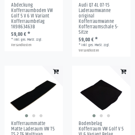
Abdeckung
Audi Q7 4L 07-15
Kofferraumboden VW
Laderaumwanne
Golf 5 V 6 VI Variant
original
Kofferraumbelag
Kofferraumwanne
1K9863463B
Kofferraumschale 5-
Sitze
59,00 € *
59,00 € *
*
inkl. ges. MwSt.
zzgl.
Versandkosten
*
inkl. ges. MwSt.
zzgl.
Versandkosten
Kofferraummatte
Bodenbelag
Matte Laderaum VW T5
Kofferraum VW Golf V 5
T5.2 T6 Multivan
VI 6 Variant Belag