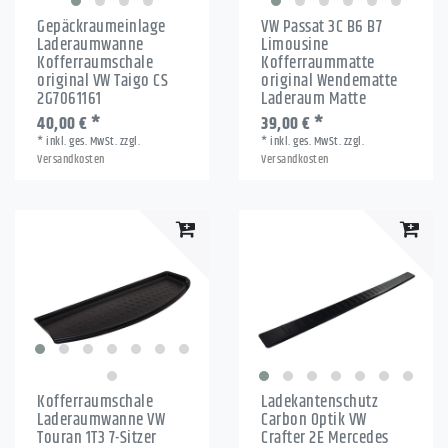
Gepäckraumeinlage
VW Passat 3C B6 B7
Laderaumwanne
Limousine
Kofferraumschale
Kofferraummatte
original VW Taigo CS
original Wendematte
2G7061161
Laderaum Matte
40,00 € *
39,00 € *
*
inkl. ges. MwSt.
zzgl.
*
inkl. ges. MwSt.
zzgl.
Versandkosten
Versandkosten
Kofferraumschale
Ladekantenschutz
Laderaumwanne VW
Carbon Optik VW
Touran 1T3 7-Sitzer
Crafter 2E Mercedes