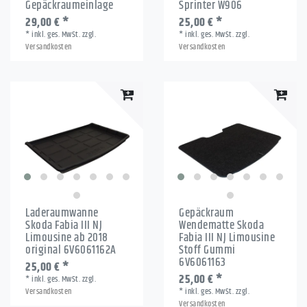
Gepäckraumeinlage
Sprinter W906
29,00 € *
25,00 € *
*
inkl. ges. MwSt.
zzgl.
*
inkl. ges. MwSt.
zzgl.
Versandkosten
Versandkosten
Laderaumwanne
Gepäckraum
Skoda Fabia III NJ
Wendematte Skoda
Limousine ab 2018
Fabia III NJ Limousine
original 6V6061162A
Stoff Gummi
6V6061163
25,00 € *
25,00 € *
*
inkl. ges. MwSt.
zzgl.
Versandkosten
*
inkl. ges. MwSt.
zzgl.
Versandkosten