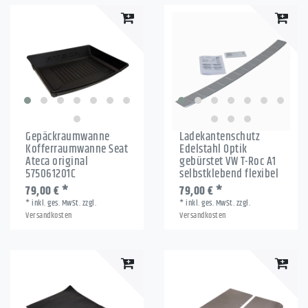
Gepäckraumwanne
Ladekantenschutz
Kofferraumwanne Seat
Edelstahl Optik
Ateca original
gebürstet VW T-Roc A1
575061201C
selbstklebend flexibel
79,00 € *
79,00 € *
*
inkl. ges. MwSt.
zzgl.
*
inkl. ges. MwSt.
zzgl.
Versandkosten
Versandkosten