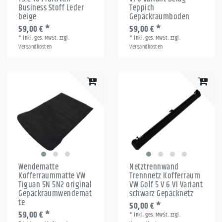
Business Stoff Leder
Teppich
beige
Gepäckraumboden
59,00 € *
59,00 € *
*
inkl. ges. MwSt.
zzgl.
*
inkl. ges. MwSt.
zzgl.
Versandkosten
Versandkosten
Wendematte
Netztrennwand
Kofferraummatte VW
Trennnetz Kofferraum
Tiguan 5N 5N2 original
VW Golf 5 V 6 VI Variant
Gepäckraumwendemat
schwarz Gepäcknetz
te
50,00 € *
59,00 € *
*
inkl. ges. MwSt.
zzgl.