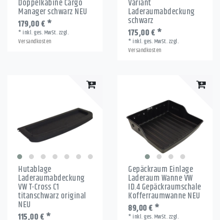
Doppelkabine Cargo
Variant
Manager schwarz NEU
Laderaumabdeckung
schwarz
179,00 € *
175,00 € *
*
inkl. ges. MwSt.
zzgl.
Versandkosten
*
inkl. ges. MwSt.
zzgl.
Versandkosten
Hutablage
Gepäckraum Einlage
Laderaumabdeckung
Laderaum Wanne VW
VW T-Cross C1
ID.4 Gepäckraumschale
titanschwarz original
Kofferraumwanne NEU
NEU
89,00 € *
115,00 € *
*
inkl. ges. MwSt.
zzgl.