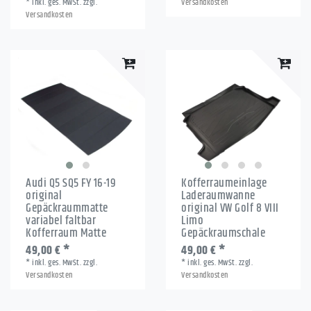
*
inkl. ges. MwSt.
zzgl.
Versandkosten
Versandkosten
Audi Q5 SQ5 FY 16-19
Kofferraumeinlage
original
Laderaumwanne
Gepäckraummatte
original VW Golf 8 VIII
variabel faltbar
Limo
Kofferraum Matte
Gepäckraumschale
49,00 € *
49,00 € *
*
inkl. ges. MwSt.
zzgl.
*
inkl. ges. MwSt.
zzgl.
Versandkosten
Versandkosten