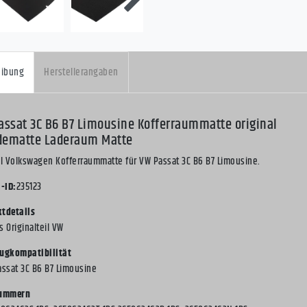
eibung
Herstellerangaben
assat 3C B6 B7 Limousine Kofferraummatte original
ematte Laderaum Matte
al Volkswagen Kofferraummatte für VW Passat 3C B6 B7 Limousine.
l-ID:
235123
tdetails
s Originalteil VW
ugkompatibilität
assat 3C B6 B7 Limousine
nummern