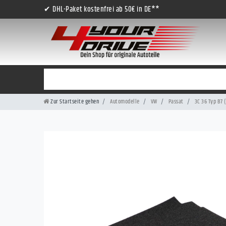
✔ DHL-Paket kostenfrei ab 50€ in DE**
Zur Startseite gehen
Automodelle
VW
Passat
3C 36 Typ B7 (