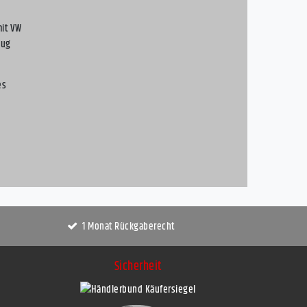
mit VW
eug
es
1 Monat Rückgaberecht
Sicherheit