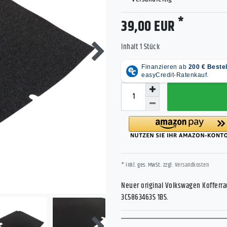
*
39,00 EUR
Inhalt
1
Stück
* inkl. ges. MwSt. zzgl.
Versandkosten
Neuer original Volkswagen Kofferra
3C5863463S 1BS.