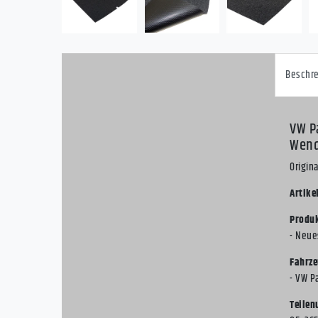
Beschr
VW P
Wend
Origin
Artike
Produk
- Neue
Fahrze
- VW P
Teile