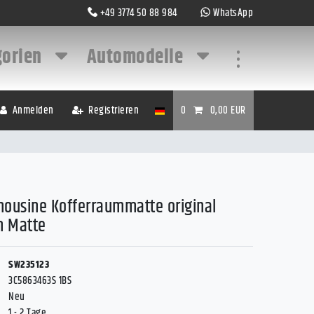
+49 3774 50 88 984
WhatsApp
gorien
Automodelle
...
Anmelden
Registrieren
0
0,00 EUR
mousine Kofferraummatte original
 Matte
SW235123
3C5863463S 1BS
Neu
1 - 2 Tage