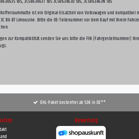
5863463S 1BS, 3C5863463T 1BS 3C5863463D 1BS, 3C5863463N 1BS
 Kofferraummatte ist ein Original-Ersatzteil von Volkswagen und kompatibel 
 3C B6 B7 Limousine. Bitte die OE-Teilenummer vor dem Kauf mit Ihrem Fahrz
chen.
agen zur Kompatibilität senden Sie uns bitte die FIN (Fahrgestellnummer) Ihr
ugs.
DHL-Paket kostenfrei ab 50€ in DE**
mation
Bewertung
takt
sand