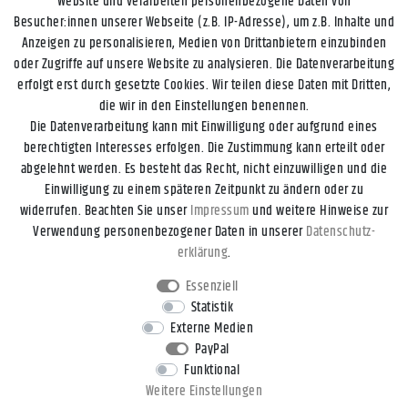
Website und verarbeiten personenbezogene Daten von
Besucher:innen unserer Webseite (z.B. IP-Adresse), um z.B. Inhalte und
Anzeigen zu personalisieren, Medien von Drittanbietern einzubinden
oder Zugriffe auf unsere Website zu analysieren. Die Datenverarbeitung
erfolgt erst durch gesetzte Cookies. Wir teilen diese Daten mit Dritten,
die wir in den Einstellungen benennen.
Die Datenverarbeitung kann mit Einwilligung oder aufgrund eines
berechtigten Interesses erfolgen. Die Zustimmung kann erteilt oder
abgelehnt werden. Es besteht das Recht, nicht einzuwilligen und die
Einwilligung zu einem späteren Zeitpunkt zu ändern oder zu
widerrufen. Beachten Sie unser
Impressum
und weitere Hinweise zur
Impressum
Daten­schutz­erklärung
AGB
Widerrufs­recht
Verwendung personenbezogener Daten in unserer
Daten­schutz­
erklärung
.
Kontakt
Vertrag widerrufen
Essenziell
Statistik
Externe Medien
* Alle Preise inkl. gesetzl. Mehrwertsteuer zzgl.
Versandkosten
, wenn
PayPal
nicht anders beschrieben.
Funktional
** Gilt für DHL-Paket Standardlieferungen innerhalb Deutschlands,
Weitere Einstellungen
Lieferzeiten für andere Länder und Versandarten entnehmen Sie bitte