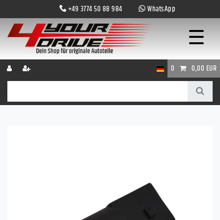
+49 3774 50 88 984
WhatsApp
☰
0
0,00 EUR