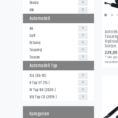
Skoda
1
VW
3
Automodell
A6
1
Antrieb
Golf
1
Touareg
Hydraul
Octavia
1
hinten
Touareg
1
229,00
Touran
1
*
inkl. ges
Versandko
Automodell Typ
7L6 (06-10)
1
II Typ 5T (15-)
1
IV Typ NX (2020-)
1
VIII Typ CD (2019-)
1
Kategorien