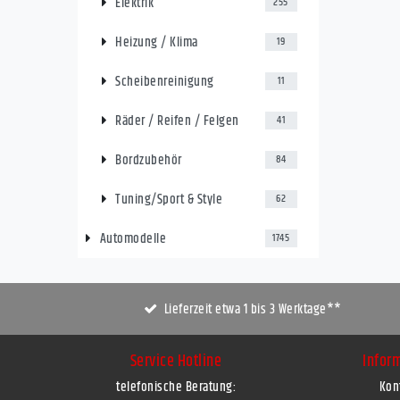
Elektrik
255
Heizung / Klima
19
Scheibenreinigung
11
Räder / Reifen / Felgen
41
Bordzubehör
84
Tuning/Sport & Style
62
Automodelle
1745
Lieferzeit etwa 1 bis 3 Werktage**
Service Hotline
Infor
telefonische Beratung:
Kon