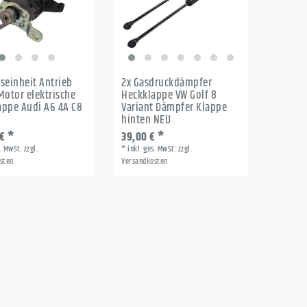
seinheit Antrieb
2x Gasdruckdämpfer
Motor elektrische
Heckklappe VW Golf 8
appe Audi A6 4A C8
Variant Dämpfer Klappe
hinten NEU
€ *
39,00 € *
s. MwSt.
zzgl.
*
inkl. ges. MwSt.
zzgl.
sten
Versandkosten