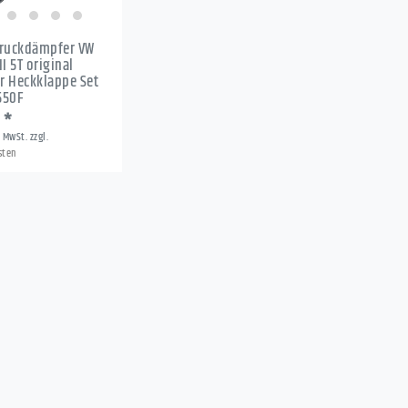
druckdämpfer VW
I 5T original
r Heckklappe Set
550F
 *
. MwSt.
zzgl.
sten