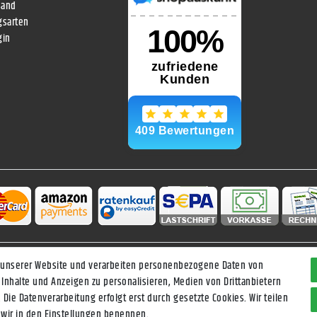
sand
gsarten
gin
 unserer Website und verarbeiten personenbezogene Daten von
Daten­schutz­erklärung
AGB
Widerrufs­recht
Vertrag widerrufen
 Inhalte und Anzeigen zu personalisieren, Medien von Drittanbietern
 Die Datenverarbeitung erfolgt erst durch gesetzte Cookies. Wir teilen
e wir in den Einstellungen benennen.