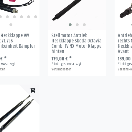
 Heckklappe VW
Stellmotor Antrieb
Antrieb
 7L 7L6
Heckklappe Skoda Octavia
rechts 
ikeinheit Dämpfer
Combi IV NX Motor Klappe
Heckkl
hinten
Avant
 € *
179,00 € *
139,00 
. MwSt.
zzgl.
*
inkl. ges. MwSt.
zzgl.
*
inkl. ge
sten
Versandkosten
Versandko