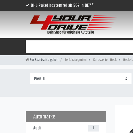
✔ DHL-Paket kostenfrei ab 50€ in DE**
Zur Startseite gehen
Teilekategorien
Karosserie - Heck
Heckkla
Automarke
Audi
1