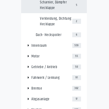
Scharnier, Dämpfer
5
Hecklappe
Verkleidung, Dichtung
2
Hecklappe
Dach- Heckspoiler
6
Innenraum
559
Motor
55
Getriebe / Antrieb
50
Fahrwerk / Lenkung
91
Bremse
302
Abgasanlage
17