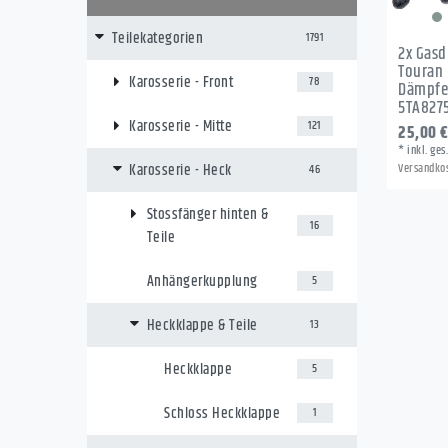
Teilekategorien
1791
2x Gas
Touran I
Karosserie - Front
78
Dämpfe
5TA827
Karosserie - Mitte
121
25,00 €
*
inkl. ges
Karosserie - Heck
Versandko
46
Stossfänger hinten &
16
Teile
Anhängerkupplung
5
Heckklappe & Teile
13
Heckklappe
5
Schloss Heckklappe
1