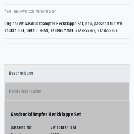
* inkl. ges. MwSt. zzgl.
Versandkosten
Original VW Gasdruckdämpfer Heckklappe Set, neu, passend für: VW
Touran II 5T, Detail : 935N, Teilenummer: 5TA827550F, 5TA827550E
Beschreibung
Herstellerangaben
Gasdruckdämpfer Heckklappe Set
passend für
VW Touran II 5T