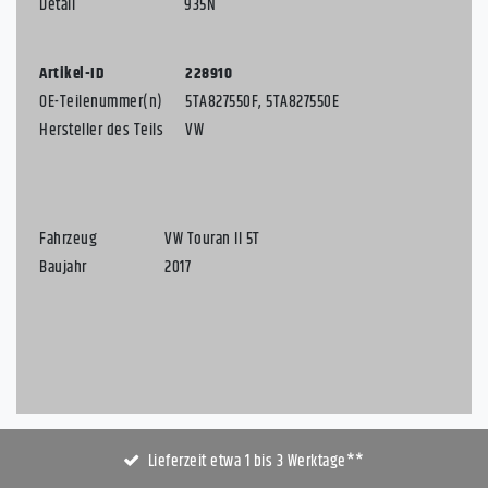
Detail
935N
Artikel-ID
228910
OE-Teilenummer(n)
5TA827550F, 5TA827550E
Hersteller des Teils
VW
Fahrzeug
VW Touran II 5T
Baujahr
2017
Lieferzeit etwa 1 bis 3 Werktage**