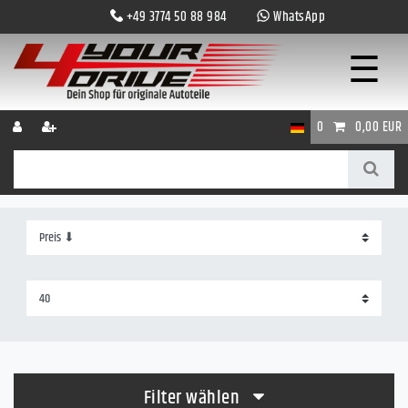
+49 3774 50 88 984
WhatsApp
☰
0
0,00 EUR
Filter wählen