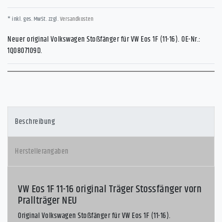
* inkl. ges. MwSt. zzgl.
Versandkosten
Neuer original Volkswagen Stoßfänger für VW Eos 1F (11-16). OE-Nr.:
1Q0807109D.
Beschreibung
Herstellerangaben
VW Eos 1F 11-16 original Träger Stossfänger vorn
Prallträger NEU
Original Volkswagen Stoßfänger für VW Eos 1F (11-16).