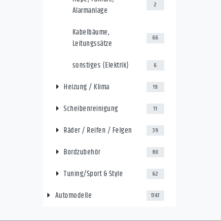
2
Alarmanlage
Kabelbäume,
66
Leitungssätze
sonstiges (Elektrik)
6
Heizung / Klima
19
Scheibenreinigung
11
Räder / Reifen / Felgen
39
Bordzubehör
80
Tuning/Sport & Style
62
Automodelle
1747