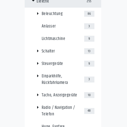
Elektrik
255
Beleuchtung
86
Anlasser
3
Lichtmaschine
9
Schalter
13
Steuergeräte
9
Einparkhilfe,
3
Rückfahrkamera
Tacho, Anzeigegeräte
10
Radio / Navigation /
48
Telefon
Hupe, Fanfare,