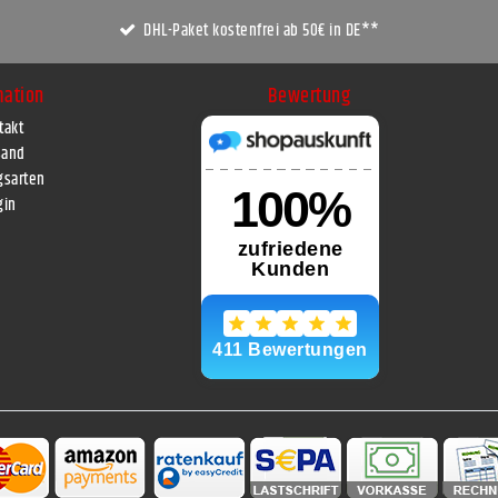
DHL-Paket kostenfrei ab 50€ in DE**
mation
Bewertung
takt
sand
gsarten
gin