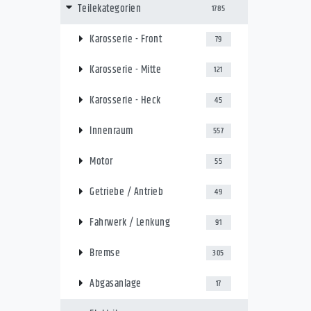
Teilekategorien
1785
Karosserie - Front
79
Karosserie - Mitte
121
Karosserie - Heck
45
Innenraum
557
Motor
55
Getriebe / Antrieb
49
Fahrwerk / Lenkung
91
Bremse
305
Abgasanlage
17