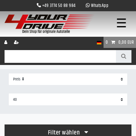
+49 3774 50 88 984
WhatsApp
☰
0
0,00 EUR
Filter wählen