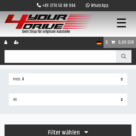
+49 3774 50 88 984
WhatsApp
☰
0
0,00 EUR
Filter wählen