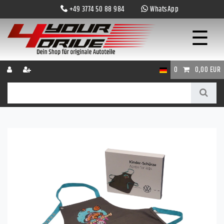
+49 3774 50 88 984
WhatsApp
☰
0
0,00 EUR