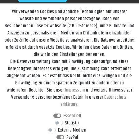
Wir verwenden Cookies und ähnliche Technologien auf unserer
Website und verarbeiten personenbezogene Daten von
Besucher:innen unserer Webseite (z.B. IP-Adresse), um z.B. Inhalte und
Anzeigen zu personalisieren, Medien von Drittanbietern einzubinden
oder Zugriffe auf unsere Website zu analysieren. Die Datenverarbeitung
erfolgt erst durch gesetzte Cookies. Wir teilen diese Daten mit Dritten,
die wir in den Einstellungen benennen.
Die Datenverarbeitung kann mit Einwilligung oder aufgrund eines
berechtigten Interesses erfolgen. Die Zustimmung kann erteilt oder
abgelehnt werden. Es besteht das Recht, nicht einzuwilligen und die
Einwilligung zu einem späteren Zeitpunkt zu ändern oder zu
widerrufen. Beachten Sie unser
Impressum
und weitere Hinweise zur
Impressum
Daten­schutz­erklärung
AGB
Widerrufs­recht
Verwendung personenbezogener Daten in unserer
Daten­schutz­
erklärung
.
Kontakt
Vertrag widerrufen
Essenziell
Statistik
Externe Medien
* Alle Preise inkl. gesetzl. Mehrwertsteuer zzgl.
Versandkosten
, wenn
PayPal