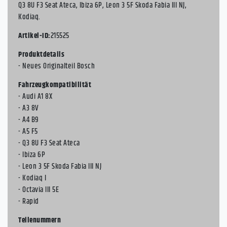
Q3 8U F3 Seat Ateca, Ibiza 6P, Leon 3 5F Skoda Fabia III NJ,
Kodiaq.
Artikel-ID:
215525
Produktdetails
- Neues Originalteil Bosch
Fahrzeugkompatibilität
- Audi A1 8X
- A3 8V
- A4 B9
- A5 F5
- Q3 8U F3 Seat Ateca
- Ibiza 6P
- Leon 3 5F Skoda Fabia III NJ
- Kodiaq I
- Octavia III 5E
- Rapid
Teilenummern