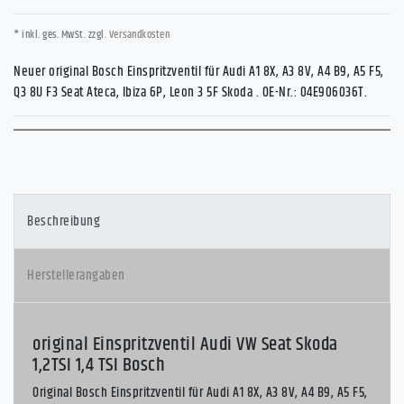
* inkl. ges. MwSt. zzgl.
Versandkosten
Neuer original Bosch Einspritzventil für Audi A1 8X, A3 8V, A4 B9, A5 F5,
Q3 8U F3 Seat Ateca, Ibiza 6P, Leon 3 5F Skoda . OE-Nr.: 04E906036T.
Beschreibung
Herstellerangaben
original Einspritzventil Audi VW Seat Skoda
1,2TSI 1,4 TSI Bosch
Original Bosch Einspritzventil für Audi A1 8X, A3 8V, A4 B9, A5 F5,