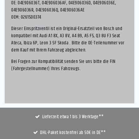
OE: 04E906036T, 04E906036AF, 04E906036D, 04E906036E,
04E906036R, 04E906036Q, 04E906036AE
OEM: 0261500374
Dieser Einspritzventil ist ein Original-Ersatzteil von Bosch und
kompatibel mit Audi A1 8X, A3 8V, A4 B9, A5 F5, Q3 8U F3 Seat
Ateca, Ibiza 6P, Leon 3 5F Skoda . Bitte die OE-Teilenummer vor
dem Kauf mit Ihrem Fahrzeug abgleichen.
Bei Fragen zur Kompatibilität senden Sie uns bitte die FIN
(Fahrgestellnummer) Ihres Fahrzeugs.
Lieferzeit etwa 1 bis 3 Werktage**
DHL-Paket kostenfrei ab 50€ in DE**