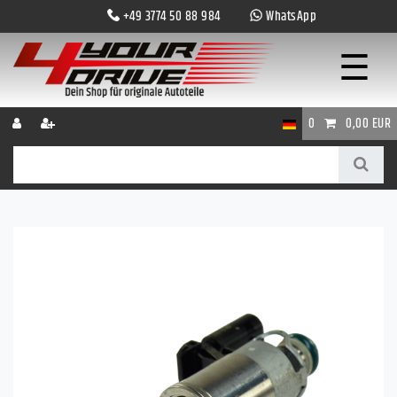
+49 3774 50 88 984
WhatsApp
☰
0
0,00 EUR