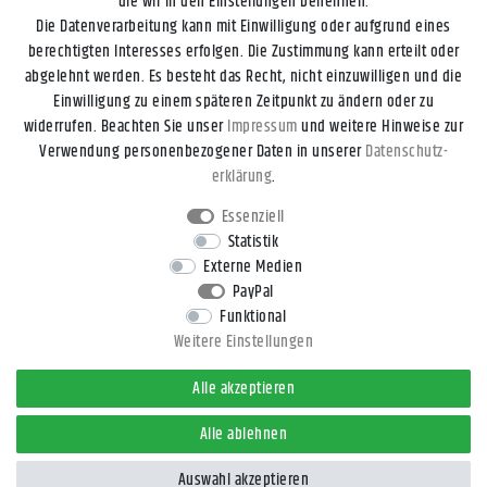
die wir in den Einstellungen benennen.
Die Datenverarbeitung kann mit Einwilligung oder aufgrund eines
berechtigten Interesses erfolgen. Die Zustimmung kann erteilt oder
abgelehnt werden. Es besteht das Recht, nicht einzuwilligen und die
Einwilligung zu einem späteren Zeitpunkt zu ändern oder zu
widerrufen. Beachten Sie unser
Impressum
und weitere Hinweise zur
Impressum
Daten­schutz­erklärung
AGB
Widerrufs­recht
Verwendung personenbezogener Daten in unserer
Daten­schutz­
erklärung
.
Kontakt
Vertrag widerrufen
Essenziell
Statistik
Externe Medien
* Alle Preise inkl. gesetzl. Mehrwertsteuer zzgl.
Versandkosten
, wenn
PayPal
nicht anders beschrieben.
Funktional
** Gilt für DHL-Paket Standardlieferungen innerhalb Deutschlands,
Weitere Einstellungen
Lieferzeiten für andere Länder und Versandarten entnehmen Sie bitte
der Schaltfläche
Versand
.
Alle akzeptieren
© 2026 4yourdrive, Kathleen Rieger - All Rights Reserved.
Alle ablehnen
Auswahl akzeptieren