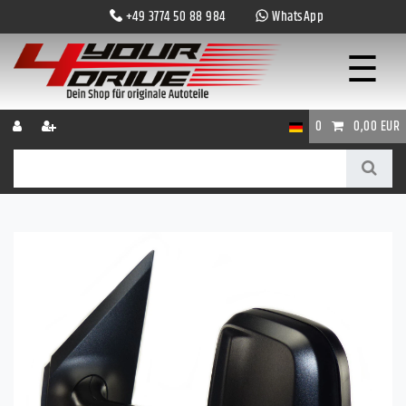
+49 3774 50 88 984
WhatsApp
☰
0
0,00 EUR