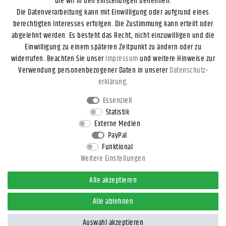
die wir in den Einstellungen benennen.
Die Datenverarbeitung kann mit Einwilligung oder aufgrund eines
berechtigten Interesses erfolgen. Die Zustimmung kann erteilt oder
abgelehnt werden. Es besteht das Recht, nicht einzuwilligen und die
Einwilligung zu einem späteren Zeitpunkt zu ändern oder zu
widerrufen. Beachten Sie unser
Impressum
und weitere Hinweise zur
Impressum
Daten­schutz­erklärung
AGB
Widerrufs­recht
Verwendung personenbezogener Daten in unserer
Daten­schutz­
erklärung
.
Kontakt
Vertrag widerrufen
Essenziell
Statistik
Externe Medien
* Alle Preise inkl. gesetzl. Mehrwertsteuer zzgl.
Versandkosten
, wenn
PayPal
nicht anders beschrieben.
Funktional
** Gilt für DHL-Paket Standardlieferungen innerhalb Deutschlands,
Weitere Einstellungen
Lieferzeiten für andere Länder und Versandarten entnehmen Sie bitte
der Schaltfläche
Versand
.
Alle akzeptieren
© 2026 4yourdrive, Kathleen Rieger - All Rights Reserved.
Alle ablehnen
Auswahl akzeptieren