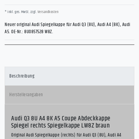
* inkl. ges. MwSt. zzgl.
Versandkosten
Neuer original Audi Spiegelkappe für Audi Q3 (8U), Audi A4 (8K), Audi
A5. OE-Nr.: 8U0857528 W8Z.
Beschreibung
Herstellerangaben
Audi Q3 8U A4 8K A5 Coupe Abdeckkappe
Spiegel rechts Spiegelkappe LW8Z braun
Original Audi Spiegelkappe (rechts) für Audi Q3 (8U), Audi A4