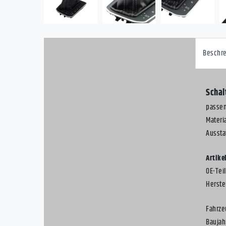
Beschr
Schal
passen
Materi
Aussta
Artike
OE-Te
Herstel
Fahrze
Baujah