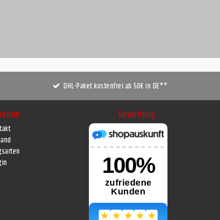
DHL-Paket kostenfrei ab 50€ in DE**
mation
Bewertung
takt
sand
gsarten
gin