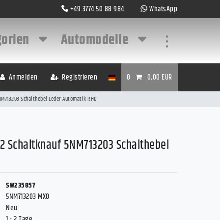
+49 3774 50 88 984
WhatsApp
gorien
Automodelle
...
Anmelden
Registrieren
0
0,00 EUR
5NM713203 Schalthebel Leder Automatik RHD
2 Schaltknauf 5NM713203 Schalthebel
SW235857
5NM713203 MXO
Neu
1 - 2 Tage