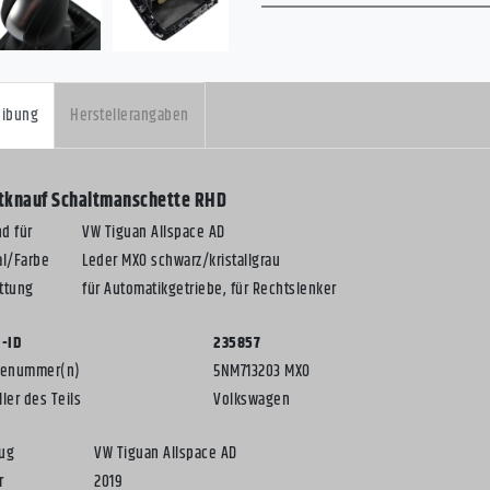
eibung
Herstellerangaben
tknauf Schaltmanschette RHD
d für
VW Tiguan Allspace AD
al/Farbe
Leder MXO schwarz/kristallgrau
ttung
für Automatikgetriebe, für Rechtslenker
l-ID
235857
ilenummer(n)
5NM713203 MXO
ler des Teils
Volkswagen
ug
VW Tiguan Allspace AD
r
2019