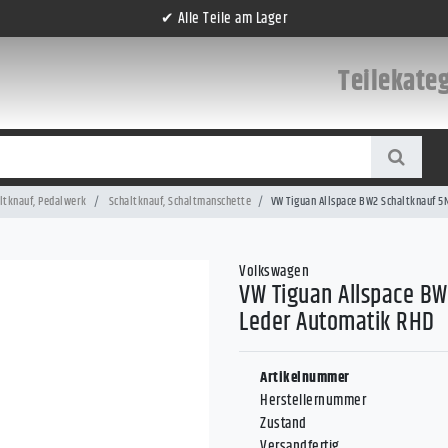
✔ Alle Teile am Lager
Teilekate
ltknauf, Pedalwerk
Schaltknauf, Schaltmanschette
VW Tiguan Allspace BW2 Schaltknauf 
Volkswagen
VW Tiguan Allspace BW
Leder Automatik RHD
Artikelnummer
Herstellernummer
Zustand
Versandfertig