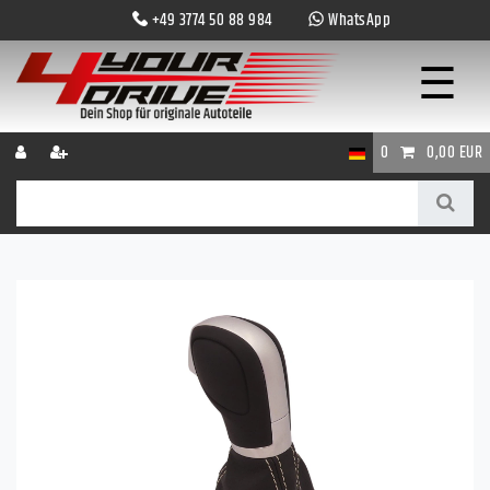
+49 3774 50 88 984
WhatsApp
☰
0
0,00 EUR