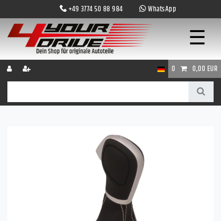
+49 3774 50 88 984
WhatsApp
☰
0
0,00 EUR