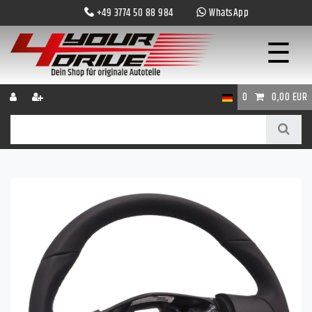
+49 3774 50 88 984
WhatsApp
☰
0
0,00 EUR