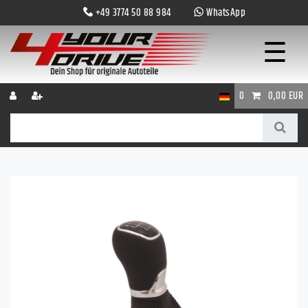
+49 3774 50 88 984
WhatsApp
☰
0
0,00 EUR