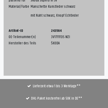
passend für
Skoda Superb III 3V
Material/Farbe
Manschette Kunstleder schwarz
mit Naht schwarz, Knopf Echtleder
Artikel-ID
243564
OE-Teilenummer(n)
3V1711113S WZI
Hersteller des Teils
ŠKODA
Lieferzeit etwa 1 bis 3 Werktage**
DHL-Paket kostenfrei ab 50€ in DE**