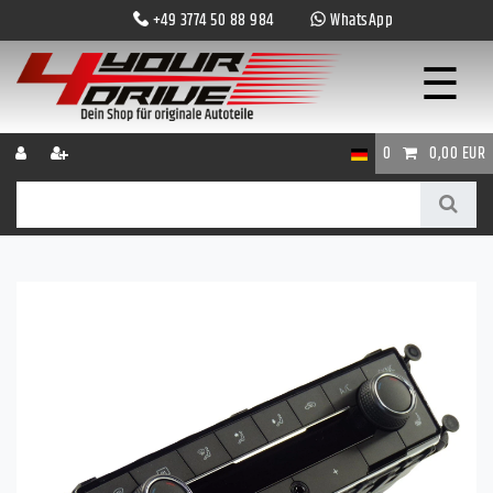
+49 3774 50 88 984
WhatsApp
☰
0
0,00 EUR