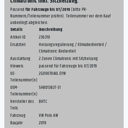
Climatronic inkl. Sitzheizung
.
Passend
für Fahrzeuge bis 07/2019
(bitte PR-
Nummern/Teilenummer prüfen). Teilenummer vor dem Kauf
unbedingt abgleichen.
Details
Beschreibung
Artikel-ID
236310
Ersatzteil
Heizungsregulierung / Klimabedienteil /
Climatronic-Bedienteil
Ausstattung
2 Zonen Climatronic mit Sitzheizung
Hinweis
passend für Fahrzeuge bis 07/2019
OE-
2G0907044L EYW
Teilenummer(n)
OEM-
5HB013827-31
Teilenummer(n)
Hersteller des
BHTC
Teils
Fahrzeug
VW Polo AW
Baujahr
2019