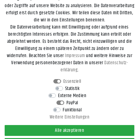
oder Zugriffe auf unsere Website zu analysieren. Die Datenverarbeitung
erfolgt erst durch gesetzte Cookies. Wir teilen diese Daten mit Dritten,
die wir in den Einstellungen benennen.
Die Datenverarbeitung kann mit Einwilligung oder aufgrund eines
berechtigten Interesses erfolgen. Die Zustimmung kann erteilt oder
abgelehnt werden. Es besteht das Recht, nicht einzuwilligen und die
Einwilligung zu einem späteren Zeitpunkt zu ändern oder zu
widerrufen. Beachten Sie unser
Impressum
und weitere Hinweise zur
Impressum
Daten­schutz­erklärung
AGB
Widerrufs­recht
Verwendung personenbezogener Daten in unserer
Daten­schutz­
erklärung
.
Kontakt
Vertrag widerrufen
Essenziell
Statistik
Externe Medien
* Alle Preise inkl. gesetzl. Mehrwertsteuer zzgl.
Versandkosten
, wenn
PayPal
nicht anders beschrieben.
Funktional
** Gilt für DHL-Paket Standardlieferungen innerhalb Deutschlands,
Weitere Einstellungen
Lieferzeiten für andere Länder und Versandarten entnehmen Sie bitte
der Schaltfläche
Versand
.
Alle akzeptieren