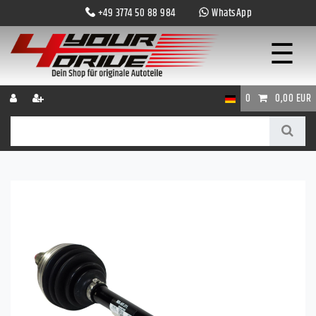
+49 3774 50 88 984
WhatsApp
☰
0
0,00 EUR