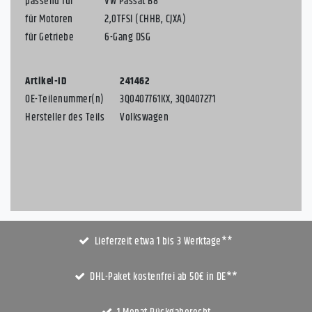
passend für
VW Passat B8
für Motoren
2,0TFSI (CHHB, CJXA)
für Getriebe
6-Gang DSG
Artikel-ID
241462
OE-Teilenummer(n)
3Q0407761KX, 3Q0407271
Hersteller des Teils
Volkswagen
Lieferzeit etwa 1 bis 3 Werktage**
DHL-Paket kostenfrei ab 50€ in DE**