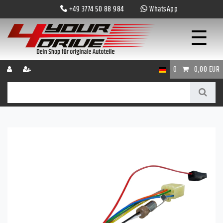
+49 3774 50 88 984
WhatsApp
☰
0
0,00 EUR