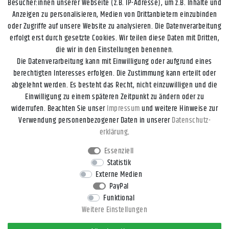
Besucher:innen unserer Webseite (z.B. IP-Adresse), um z.B. Inhalte und
Anzeigen zu personalisieren, Medien von Drittanbietern einzubinden
oder Zugriffe auf unsere Website zu analysieren. Die Datenverarbeitung
erfolgt erst durch gesetzte Cookies. Wir teilen diese Daten mit Dritten,
die wir in den Einstellungen benennen.
Die Datenverarbeitung kann mit Einwilligung oder aufgrund eines
berechtigten Interesses erfolgen. Die Zustimmung kann erteilt oder
abgelehnt werden. Es besteht das Recht, nicht einzuwilligen und die
Einwilligung zu einem späteren Zeitpunkt zu ändern oder zu
widerrufen. Beachten Sie unser
Impressum
und weitere Hinweise zur
Impressum
Daten­schutz­erklärung
AGB
Widerrufs­recht
Verwendung personenbezogener Daten in unserer
Daten­schutz­
erklärung
.
Kontakt
Vertrag widerrufen
Essenziell
Statistik
Externe Medien
* Alle Preise inkl. gesetzl. Mehrwertsteuer zzgl.
Versandkosten
, wenn
PayPal
nicht anders beschrieben.
Funktional
** Gilt für DHL-Paket Standardlieferungen innerhalb Deutschlands,
Weitere Einstellungen
Lieferzeiten für andere Länder und Versandarten entnehmen Sie bitte
der Schaltfläche
Versand
.