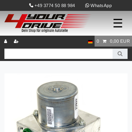
+49 3774 50 88 984
WhatsApp
☰
0
0,00 EUR