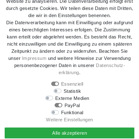
Website zu analysieren. Die Datenverarbeitung erfolgt erst
durch gesetzte Cookies. Wir teilen diese Daten mit Dritten,
die wir in den Einstellungen benennen.
Die Datenverarbeitung kann mit Einwilligung oder aufgrund
eines berechtigten Interesses erfolgen. Die Zustimmung
kann erteilt oder abgelehnt werden. Es besteht das Recht,
nicht einzuwilligen und die Einwilligung zu einem späteren
Zeitpunkt zu ändern oder zu widerrufen. Beachten Sie
Impressum
Daten­schutz­erklärung
AGB
unser
Impressum
und weitere Hinweise zur Verwendung
personenbezogener Daten in unserer
Daten­schutz­
Widerrufs­recht
Kontakt
Vertrag widerrufen
erklärung
.
Essenziell
Statistik
* Alle Preise inkl. gesetzl. Mehrwertsteuer zzgl.
Externe Medien
Versandkosten
, wenn nicht anders beschrieben.
PayPal
** Gilt für DHL-Paket Standardlieferungen innerhalb
Funktional
Deutschlands, Lieferzeiten für andere Länder und
Weitere Einstellungen
Versandarten entnehmen Sie bitte der Schaltfläche
Versand
.
Alle akzeptieren