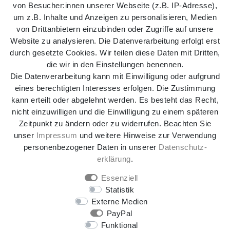
von Besucher:innen unserer Webseite (z.B. IP-Adresse),
um z.B. Inhalte und Anzeigen zu personalisieren, Medien
von Drittanbietern einzubinden oder Zugriffe auf unsere
Website zu analysieren. Die Datenverarbeitung erfolgt erst
durch gesetzte Cookies. Wir teilen diese Daten mit Dritten,
die wir in den Einstellungen benennen.
Die Datenverarbeitung kann mit Einwilligung oder aufgrund
eines berechtigten Interesses erfolgen. Die Zustimmung
kann erteilt oder abgelehnt werden. Es besteht das Recht,
nicht einzuwilligen und die Einwilligung zu einem späteren
Zeitpunkt zu ändern oder zu widerrufen. Beachten Sie
Impressum
Daten­schutz­erklärung
AGB
unser
Impressum
und weitere Hinweise zur Verwendung
personenbezogener Daten in unserer
Daten­schutz­
Widerrufs­recht
Kontakt
Vertrag widerrufen
erklärung
.
Essenziell
Statistik
* Alle Preise inkl. gesetzl. Mehrwertsteuer zzgl.
Externe Medien
Versandkosten
, wenn nicht anders beschrieben.
PayPal
** Gilt für DHL-Paket Standardlieferungen innerhalb
Funktional