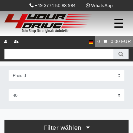
+49 3774 50 88 984
WhatsApp
☰
0
0,00 EUR
Filter wählen