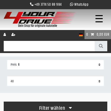
+49 3774 50 88 984
WhatsApp
☰
0
0,00 EUR
Filter wählen