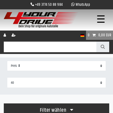
+49 3774 50 88 984
WhatsApp
☰
0
0,00 EUR
Filter wählen