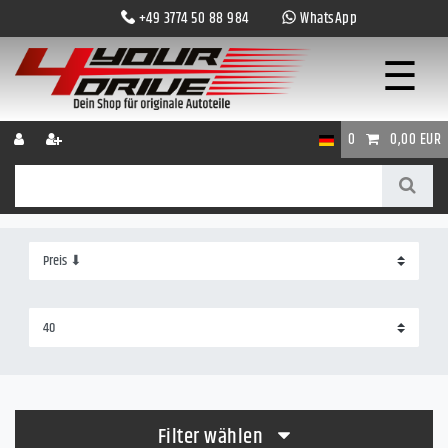
+49 3774 50 88 984
WhatsApp
☰
0
0,00 EUR
Filter wählen