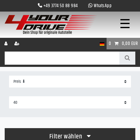
+49 3774 50 88 984
WhatsApp
☰
0
0,00 EUR
Filter wählen