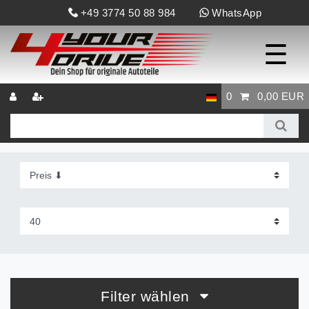
+49 3774 50 88 984
WhatsApp
☰
0
0,00 EUR
Filter wählen