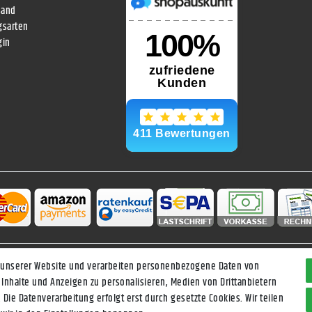
sand
gsarten
gin
 unserer Website und verarbeiten personenbezogene Daten von
Daten­schutz­erklärung
AGB
Widerrufs­recht
Vertrag widerrufen
 Inhalte und Anzeigen zu personalisieren, Medien von Drittanbietern
 Die Datenverarbeitung erfolgt erst durch gesetzte Cookies. Wir teilen