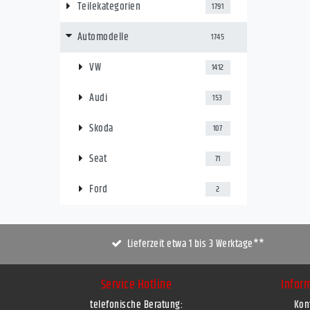
Teilekategorien
1791
Automodelle
1745
VW
1412
Audi
153
Skoda
107
Seat
71
Ford
2
Lieferzeit etwa 1 bis 3 Werktage**
Service Hotline
Infor
telefonische Beratung:
Kon