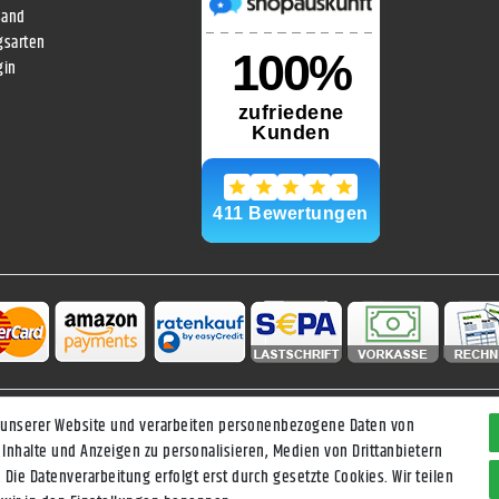
sand
gsarten
gin
 unserer Website und verarbeiten personenbezogene Daten von
Daten­schutz­erklärung
AGB
Widerrufs­recht
Vertrag widerrufen
 Inhalte und Anzeigen zu personalisieren, Medien von Drittanbietern
 Die Datenverarbeitung erfolgt erst durch gesetzte Cookies. Wir teilen