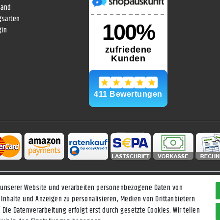
sand
gsarten
gin
 unserer Website und verarbeiten personenbezogene Daten von
Daten­schutz­erklärung
AGB
Widerrufs­recht
Vertrag widerrufen
 Inhalte und Anzeigen zu personalisieren, Medien von Drittanbietern
 Die Datenverarbeitung erfolgt erst durch gesetzte Cookies. Wir teilen