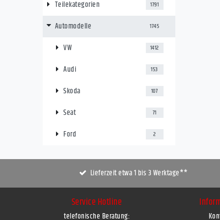
Teilekategorien
1791
Automodelle
1745
VW
1412
Audi
153
Skoda
107
Seat
71
Ford
2
Lieferzeit etwa 1 bis 3 Werktage**
Service Hotline
Infor
telefonische Beratung:
Kon