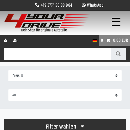
+49 3774 50 88 984
WhatsApp
☰
0
0,00 EUR
Filter wählen